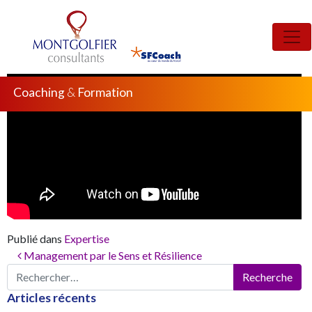
L’Élément Humain au cœur de la performance d’équipe
Publié le
14 octobre 2024
(14 octobre 2024)
par
Romain
Barbier
Coaching
&
Formation
Publié dans
Expertise
Management par le Sens et Résilience
Navigation
Recherche
pour :
des
Articles récents