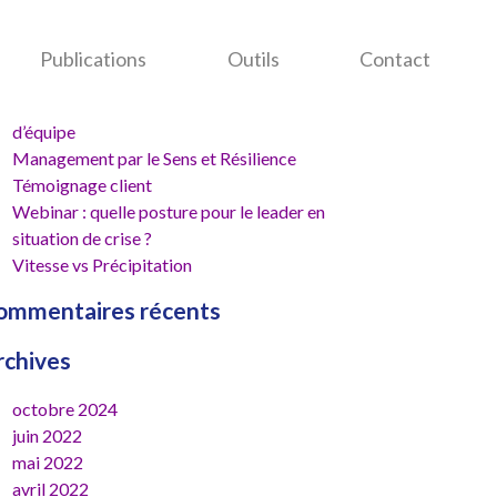
cherche
r :
rticles récents
Publications
Outils
Contact
L’Élément Humain au cœur de la performance
d’équipe
Management par le Sens et Résilience
Témoignage client
Webinar : quelle posture pour le leader en
situation de crise ?
Vitesse vs Précipitation
ommentaires récents
rchives
octobre 2024
juin 2022
mai 2022
avril 2022