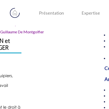
2021
Re
pou
A
Présentation
Expertise
sion, Puissance
Guillaume De Montgolfier
C
A