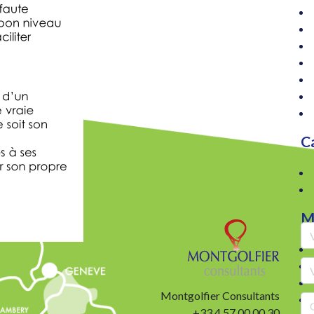
C
M
ssance
Montgolfier Consultants
+33 4 57 00 00 30