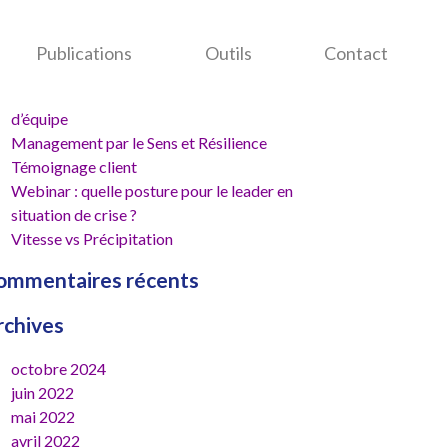
cherche
r :
rticles récents
Publications
Outils
Contact
L’Élément Humain au cœur de la performance
d’équipe
Management par le Sens et Résilience
Témoignage client
Webinar : quelle posture pour le leader en
situation de crise ?
Vitesse vs Précipitation
ommentaires récents
rchives
octobre 2024
juin 2022
mai 2022
avril 2022