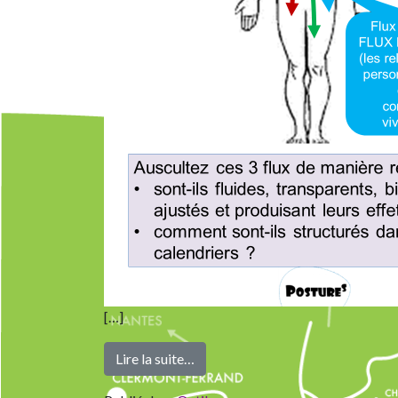
[…]
from 3 Flux
Lire la suite…