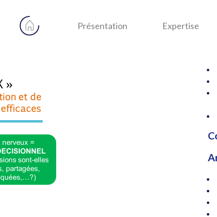
1
Re
pou
A
Présentation
Expertise
C
A