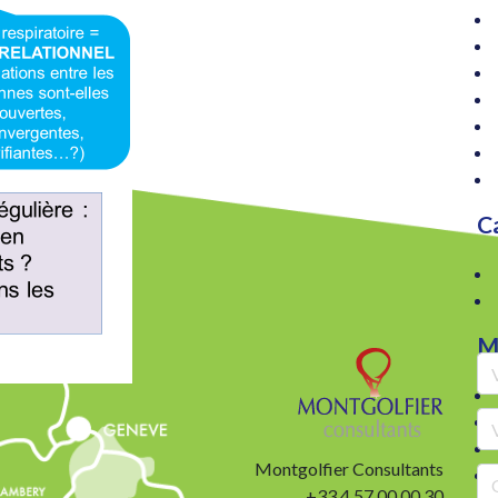
C
M
Montgolfier Consultants
+33 4 57 00 00 30